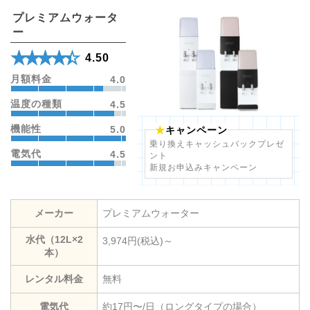
プレミアムウォータ
ー
★★★★★
☆☆☆☆☆
4.50
月額料金
4.0
温度の種類
4.5
機能性
5.0
キャンペーン
乗り換えキャッシュバックプレゼ
電気代
4.5
ント
新規お申込みキャンペーン
メーカー
プレミアムウォーター
水代（12L×2
3,974円(税込)～
本）
レンタル料金
無料
電気代
約17円〜/日（ロングタイプの場合）