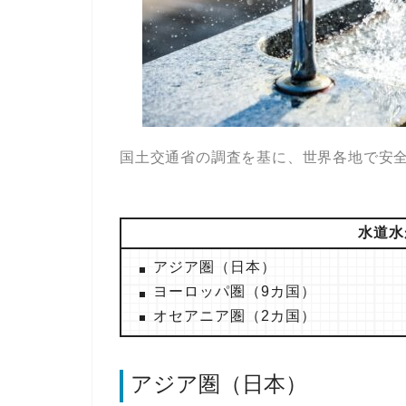
国土交通省の調査を基に、世界各地で安
水道水
アジア圏（日本）
ヨーロッパ圏（9カ国）
オセアニア圏（2カ国）
アジア圏（日本）