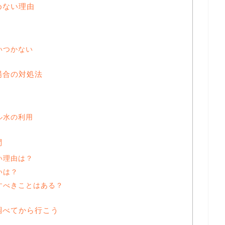
めない理由
いつかない
場合の対処法
ル水の利用
問
い理由は？
いは？
すべきことはある？
調べてから行こう