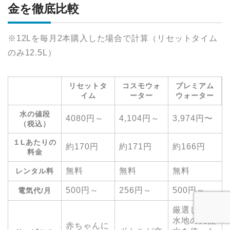
金を徹底比較
※12Lを毎月2本購入した場合で計算（リセットタイム
のみ12.5L）
リセットタ
コスモウォ
プレミアム
イム
ーター
ウォーター
水の値段
4080円～
4,104円～
3,974円〜
（税込）
１Lあたりの
約170円
約171円
約166円
料金
無料
無料
無料
レンタル料
500円～
256円～
500円～
電気代/月
厳選した採
水地の天然
赤ちゃんに