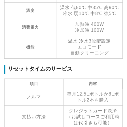
温水 低80℃ 中85℃ 高90℃
温度
冷水 弱10℃ 中8℃ 強5℃
加熱時 400W
消費電力
冷却時 100W
温水 冷水3段階設定
エコモード
機能
自動クリーニング
リセットタイムのサービス
項目
内容
毎月12.5Lボトルか8Lボ
ノルマ
トル2本を購入
クレジットカード決済
支払い方法
（お試しコースご利用時
は代引きも可能）