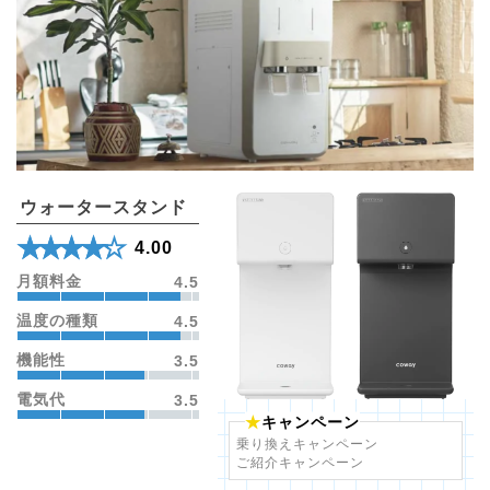
ウォータースタンド
★★★★★
☆☆☆☆☆
4.00
月額料金
4.5
温度の種類
4.5
機能性
3.5
電気代
3.5
キャンペーン
乗り換えキャンペーン
ご紹介キャンペーン