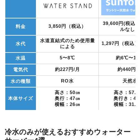
39,600円(税込
3,850円（税込）
料金
ルなし）
水道直結式のため使用量
1,297円（税込）
水代
による
5〜8℃
約6℃〜10
水温
約227円/月
約440円/
電気代
RO水
天然水
水の種類
高さ：50㎝
高さ：57.1
本体サイズ
奥行：47㎝
奥行き：42
横幅：26㎝
横幅：31.9
冷水のみが使えるおすすめウォーター