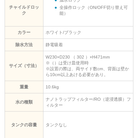
温水ロック
チャイルドロッ
全操作ロック（ON/OFF切り替え可
ク
能）
カラー
ホワイト/ブラック
除水方法
静電吸着
W230×D230 （ 302 ）×H471mm
※（）は受け皿使用時
サイズ（寸法）
※設置の際は、両サイド数cm、背面は壁か
ら10cm以上あける必要があり。
重量
10.6kg
ナノトラップフィルター/RO（逆浸透膜）フ
水の種類
ィルター
タンクの容量
タンクなし