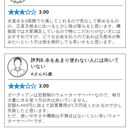
★★★★★
☆☆☆☆☆
3.00
水道水を2段階でろ過してくれるので安心して飲めるもの
の、正直天然水に比べると少し味が落ちると思います。機
能面では大変満足しているので特にこだわりがない方には
おすすめですが、どうせお金を払うのであれば天然水が飲
みたいという方は他を検討しても良いかもと思います。
評判8.水をあまり使わない人には向いて
いない
Aさん41歳
★★★★★
☆☆☆☆☆
3.00
ガーディアンは定額制のウォーターサーバーなので、毎日
大量に水を使う方以外は向いていません。
定額4,400円に加えて設置費用が1万円近くかかるので少し
失敗したと思います。
ただ、使いやすさや機能は不満点はないくらい良いウォー
ターサーバーです。