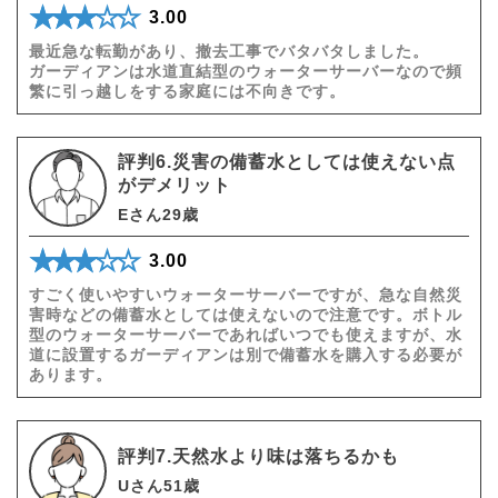
★★★★★
☆☆☆☆☆
3.00
最近急な転勤があり、撤去工事でバタバタしました。
ガーディアンは水道直結型のウォーターサーバーなので頻
繁に引っ越しをする家庭には不向きです。
評判6.災害の備蓄水としては使えない点
がデメリット
Eさん29歳
★★★★★
☆☆☆☆☆
3.00
すごく使いやすいウォーターサーバーですが、急な自然災
害時などの備蓄水としては使えないので注意です。ボトル
型のウォーターサーバーであればいつでも使えますが、水
道に設置するガーディアンは別で備蓄水を購入する必要が
あります。
評判7.天然水より味は落ちるかも
Uさん51歳