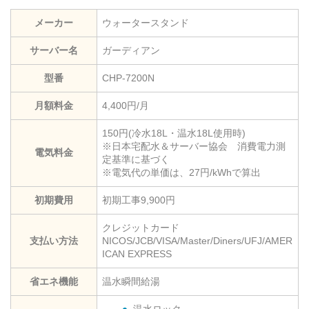
メーカー
ウォータースタンド
サーバー名
ガーディアン
型番
CHP-7200N
月額料金
4,400円/月
150円(冷水18L・温水18L使用時)
※日本宅配水＆サーバー協会 消費電力測
電気料金
定基準に基づく
※電気代の単価は、27円/kWhで算出
初期費用
初期工事9,900円
クレジットカード
支払い方法
NICOS/JCB/VISA/Master/Diners/UFJ/AMER
ICAN EXPRESS
省エネ機能
温水瞬間給湯