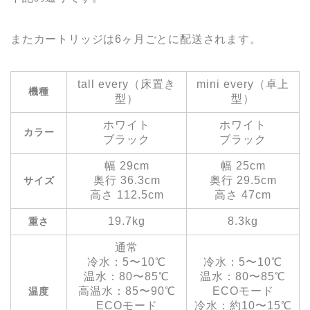
またカートリッジは6ヶ月ごとに配送されます。
tall every（床置き
mini every（卓上
機種
型）
型）
ホワイト
ホワイト
カラー
ブラック
ブラック
幅 29cm
幅 25cm
奥行 36.3cm
奥行 29.5cm
サイズ
高さ 112.5cm
高さ 47cm
19.7kg
8.3kg
重さ
通常
冷水：5〜10℃
冷水：5〜10℃
温水：80〜85℃
温水：80〜85℃
高温水：85〜90℃
ECOモード
温度
ECOモード
冷水：約10〜15℃