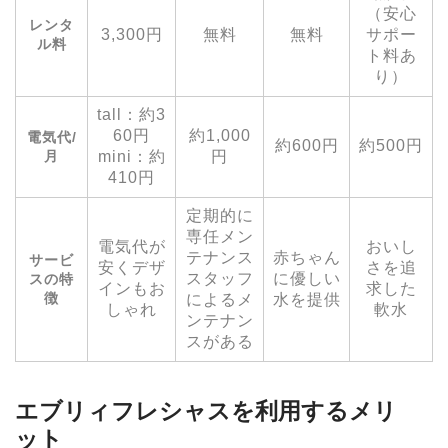
（安心
レンタ
3,300円
無料
無料
サポー
ル料
ト料あ
り）
tall：約3
60円
約1,000
電気代/
約600円
約500円
月
mini：約
円
410円
定期的に
専任メン
電気代が
おいし
テナンス
赤ちゃん
サービ
安くデザ
さを追
スタッフ
に優しい
スの特
インもお
求した
徴
によるメ
水を提供
しゃれ
軟水
ンテナン
スがある
エブリィフレシャスを利用するメリ
ット