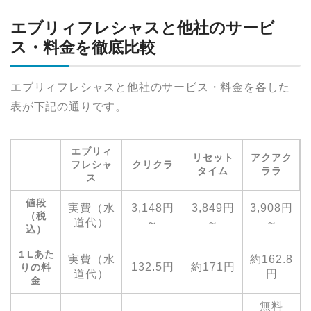
エブリィフレシャスと他社のサービ
ス・料金を徹底比較
エブリィフレシャスと他社のサービス・料金を各した
表が下記の通りです。
エブリィ
リセット
アクアク
フレシャ
クリクラ
タイム
ララ
ス
値段
実費（水
3,148円
3,849円
3,908円
（税
道代）
～
～
～
込）
１Lあた
実費（水
約162.8
132.5円
約171円
りの料
道代）
円
金
無料