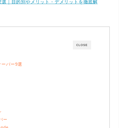
2選｜目的別やメリット・デメリットを徹底解
CLOSE
ーバー9選
ン
バー
nde