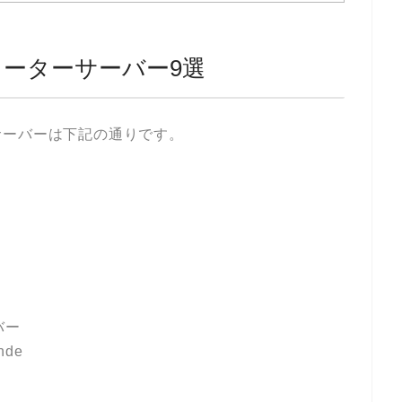
ーターサーバー9選
サーバーは下記の通りです。
ド
バー
de